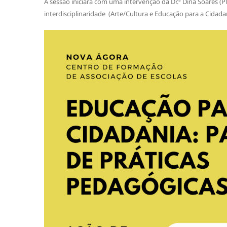
A sessão iniciará com uma intervenção da Dr.ª Dina Soares (
interdisciplinaridade (Arte/Cultura e Educação para a Cidad