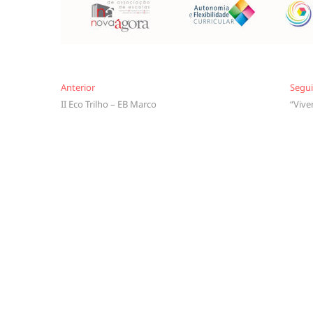
Navegação
Anterior
Anterior
Segu
II Eco Trilho – EB Marco
“Vive
de
artigos