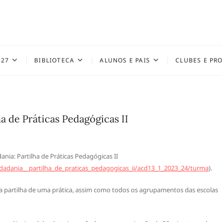
027
BIBLIOTECA
ALUNOS E PAIS
CLUBES E PR
a de Práticas Pedagógicas II
ania: Partilha de Práticas Pedagógicas II
dadania__partilha_de_praticas_pedagogicas_ii/acd13_1_2023_24/turma
).
a partilha de uma prática, assim como todos os agrupamentos das escolas