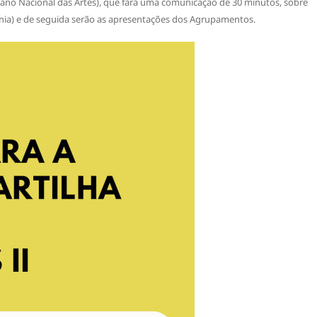
Plano Nacional das Artes), que fará uma comunicação de 30 minutos, sobre
ania) e de seguida serão as apresentações dos Agrupamentos.