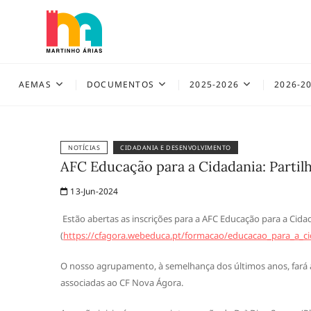
Skip
to
content
AEMAS
AEMAS
DOCUMENTOS
2025-2026
2026-2
NOTÍCIAS
CIDADANIA E DESENVOLVIMENTO
AFC Educação para a Cidadania: Partilh
13-Jun-2024
Estão abertas as inscrições para a AFC Educação para a Cidad
(
https://cfagora.webeduca.pt/formacao/educacao_para_a_ci
O nosso agrupamento, à semelhança dos últimos anos, fará 
associadas ao CF Nova Ágora.