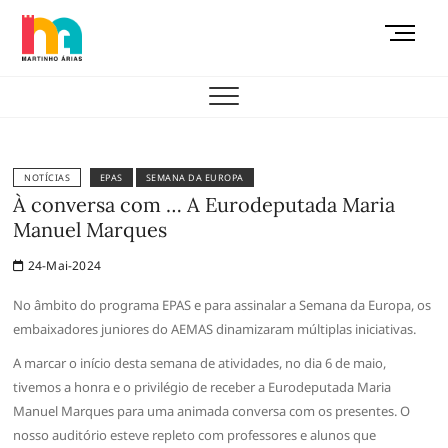
Skip
M
to
e
content
AEMAS
n
u
B
u
t
NOTÍCIAS
EPAS
SEMANA DA EUROPA
t
À conversa com … A Eurodeputada Maria
o
Manuel Marques
n
24-Mai-2024
No âmbito do programa EPAS e para assinalar a Semana da Europa, os
embaixadores juniores do AEMAS dinamizaram múltiplas iniciativas.
A marcar o início desta semana de atividades, no dia 6 de maio,
tivemos a honra e o privilégio de receber a Eurodeputada Maria
Manuel Marques para uma animada conversa com os presentes. O
nosso auditório esteve repleto com professores e alunos que