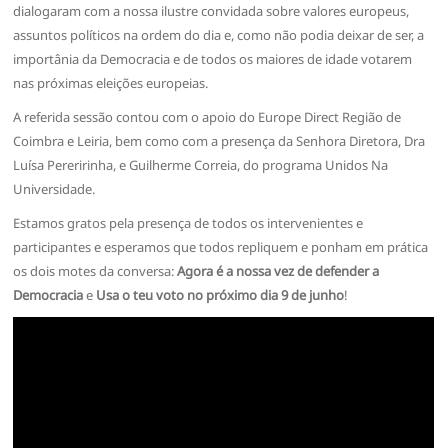
dialogaram com a nossa ilustre convidada sobre valores europeus,
assuntos políticos na ordem do dia e, como não podia deixar de ser, a
importânia da Democracia e de todos os maiores de idade votarem
nas próximas eleições europeias.
A referida sessão contou com o apoio do Europe Direct Região de
Coimbra e Leiria, bem como com a presença da Senhora Diretora, Dra
Luísa Pereririnha, e Guilherme Correia, do programa Unidos Na
Universidade.
Estamos gratos pela presença de todos os intervenientes e
participantes e esperamos que todos repliquem e ponham em prática
os dois motes da conversa:
Agora é a nossa vez de defender a
Democracia
e
Usa o teu voto no próximo dia 9 de junho
!