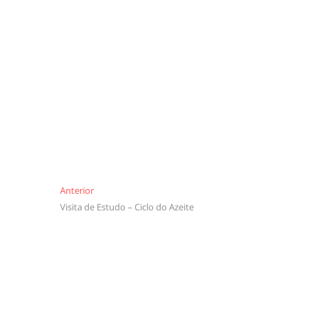
Navegação
Anterior
Anterior
Visita de Estudo – Ciclo do Azeite
de
artigos