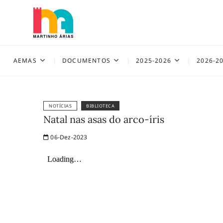
Skip
to
content
AEMAS
AEMAS
DOCUMENTOS
2025-2026
2026-2
NOTÍCIAS
BIBLIOTECA
Natal nas asas do arco-íris
06-Dez-2023