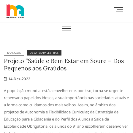
Skip
M
to
e
content
AEMAS
n
u
B
u
t
NOTÍCIAS
DEBATES/PALESTRAS
t
Projeto “Saúde e Bem Estar em Soure – Dos
o
Pequenos aos Graúdos
n
14-Dez-2022
A população mundial está a envelhecer e, por isso, torna-se urgente
repensar o papel dos idosos, a sua importância nas sociedades atuais e
a forma como cuidamos dos mais velhos. Assim, no âmbito dos
projetos de Autonomia e Flexibilidade Curricular, da Estratégia de
Educação para a Cidadania e do Perfil dos Alunos à Saída da
Escolaridade Obrigatória, os alunos do 9º ano escolheram desenvolver