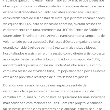
trabalhos que promovessem uma maior aproximação dos jovens aos
idosos, proporcionando-lhes atividades promotoras de saúde e bem-
estar e mostrando-lhes o quanto são úteis à sociedade. Para isso,
escreveram cerca de 100 postais de Natal que já foram encaminhados,
via equipa da CLDS, para os idosos do concelho, tiveram sessões de
esclarecimento com uma enfermeira da UCC do Centro de Saúde de
Soure sobre “Envelhecimento Ativo”, dinamizaram uma campanha de
voluntariado para a associação Palhaços d’Opital, angariando uma
quantia considerável que permitirá realizar mais visitas a idosos
hospitalizados e assistiram a uma sessão com o diretor artístico desta
associação. Deste trabalho já foi promovido, com o apoio da CLDS, um
encontro entre jovens e idosos na Escola Martinho Árias que contou
com uma sessão de atividade física, um jogo elaborado pelos alunos e
está ainda prevista a realização de outra sessão em janeiro.
Dotar os jovens e as crianças de um respeito e sentido de
responsabilidade para com os mais velhos pode ser o início de um
caminho árduo, mas o único possível se quisermos ter uma sociedade
mais solidária e com melhores adultos. Com este projeto, o caminho
faz-se nesse sentido e das sementes hoje lançadas, espera-se que os