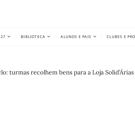
027
BIBLIOTECA
ALUNOS E PAIS
CLUBES E PR
lo: turmas recolhem bens para a Loja Solid’Árias