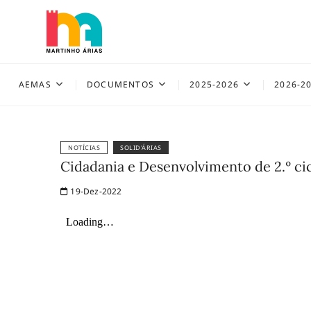
Skip
to
content
AEMAS
AEMAS
DOCUMENTOS
2025-2026
2026-2
NOTÍCIAS
SOLID'ÁRIAS
Cidadania e Desenvolvimento de 2.º cic
19-Dez-2022