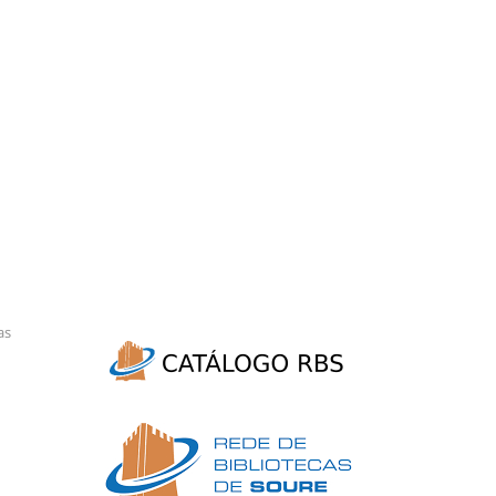
uinte
as