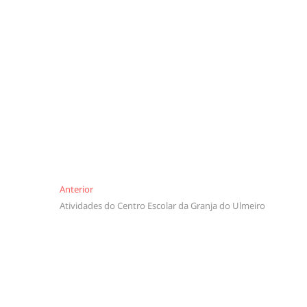
Navegação
Anterior
Anterior
Atividades do Centro Escolar da Granja do Ulmeiro
de
artigos