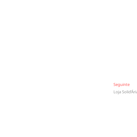
Seg
Seguinte
Loja Solid’Ári