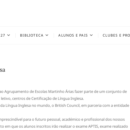
027
BIBLIOTECA
ALUNOS E PAIS
CLUBES E PR
sa
a ao Agrupamento de Escolas Martinho Árias fazer parte de um conjunto de
letivo, centros de Certificação de Língua Inglesa.
da Língua Inglesa no mundo, o British Council, em parceria com a entidade
mprescindível para o futuro pessoal, académico e profissional dos nossos
o em que os alunos inscritos irão realizar o exame APTIS, exame realizado