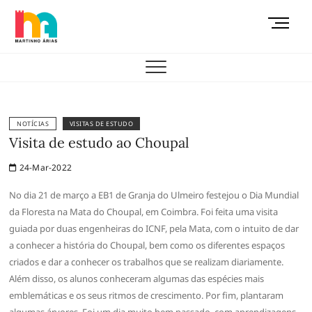
Skip
M
to
e
content
AEMAS
n
u
B
u
t
NOTÍCIAS
VISITAS DE ESTUDO
t
Visita de estudo ao Choupal
o
24-Mar-2022
n
No dia 21 de março a EB1 de Granja do Ulmeiro festejou o Dia Mundial
da Floresta na Mata do Choupal, em Coimbra. Foi feita uma visita
guiada por duas engenheiras do ICNF, pela Mata, com o intuito de dar
a conhecer a história do Choupal, bem como os diferentes espaços
criados e dar a conhecer os trabalhos que se realizam diariamente.
Além disso, os alunos conheceram algumas das espécies mais
emblemáticas e os seus ritmos de crescimento. Por fim, plantaram
algumas árvores. Foi um dia muito bem passado, com aprendizagens