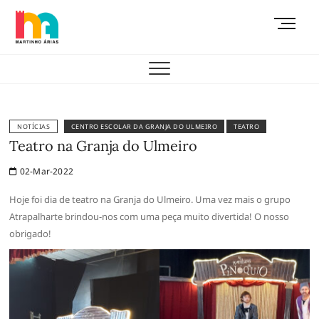
Skip
M
to
e
content
AEMAS
n
u
B
u
t
NOTÍCIAS
CENTRO ESCOLAR DA GRANJA DO ULMEIRO
TEATRO
t
Teatro na Granja do Ulmeiro
o
02-Mar-2022
n
Hoje foi dia de teatro na Granja do Ulmeiro. Uma vez mais o grupo
Atrapalharte brindou-nos com uma peça muito divertida! O nosso
obrigado!