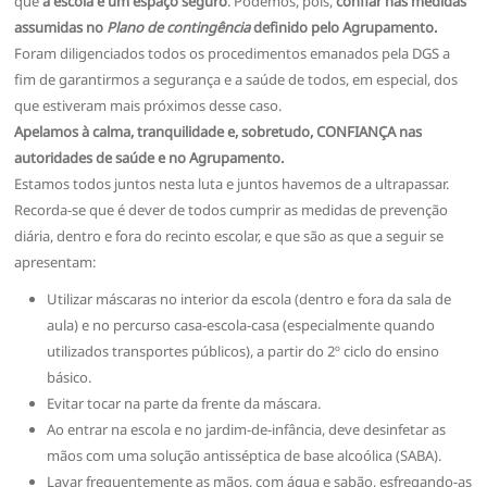
que
a escola é um espaço seguro
. Podemos, pois,
confiar nas medidas
assumidas no
Plano de contingência
definido pelo Agrupamento.
Foram diligenciados todos os procedimentos emanados pela DGS a
fim de garantirmos a segurança e a saúde de todos, em especial, dos
que estiveram mais próximos desse caso.
Apelamos à calma, tranquilidade e, sobretudo, CONFIANÇA nas
autoridades de saúde e no Agrupamento.
Estamos todos juntos nesta luta e juntos havemos de a ultrapassar.
Recorda-se que é dever de todos cumprir as medidas de prevenção
diária, dentro e fora do recinto escolar, e que são as que a seguir se
apresentam:
Utilizar máscaras no interior da escola (dentro e fora da sala de
aula) e no percurso casa-escola-casa (especialmente quando
utilizados transportes públicos), a partir do 2º ciclo do ensino
básico.
Evitar tocar na parte da frente da máscara.
Ao entrar na escola e no jardim-de-infância, deve desinfetar as
mãos com uma solução antisséptica de base alcoólica (SABA).
Lavar frequentemente as mãos, com água e sabão, esfregando-as