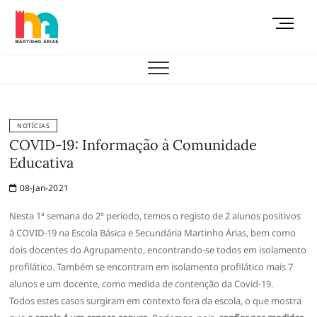
Skip
M
to
e
content
AEMAS
n
u
B
u
t
NOTÍCIAS
t
COVID-19: Informação à Comunidade
o
Educativa
n
08-Jan-2021
Nesta 1ª semana do 2º período, temos o registo de 2 alunos positivos
à COVID-19 na Escola Básica e Secundária Martinho Árias, bem como
dois docentes do Agrupamento, encontrando-se todos em isolamento
profilático. Também se encontram em isolamento profilático mais 7
alunos e um docente, como medida de contenção da Covid-19.
Todos estes casos surgiram em contexto fora da escola, o que mostra