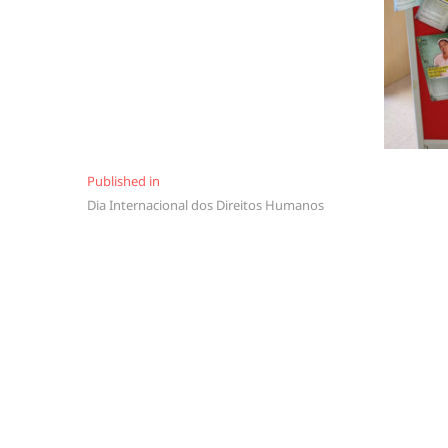
Navegação
Published in
Dia Internacional dos Direitos Humanos
de
artigos