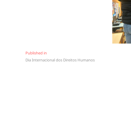
Navegação
Published in
Dia Internacional dos Direitos Humanos
de
artigos