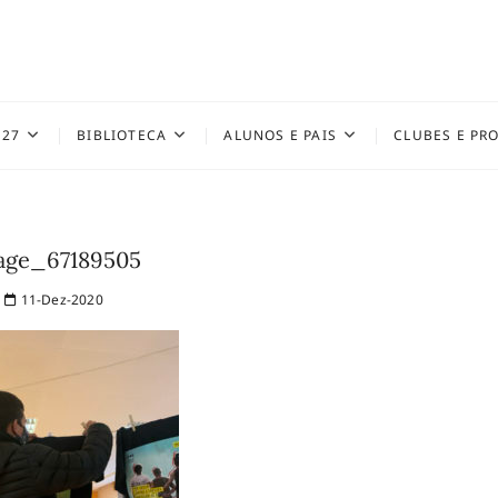
027
BIBLIOTECA
ALUNOS E PAIS
CLUBES E PR
age_67189505
11-Dez-2020