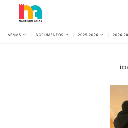
Skip
to
content
AEMAS
AEMAS
DOCUMENTOS
2025-2026
2026-2
im