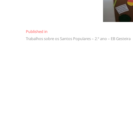
Navegação
Published in
Trabalhos sobre os Santos Populares – 2.º ano – EB Gesteira
de
artigos