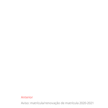
Navegação
Anterior
Anterior
Aviso: matrícula/renovação de matrícula 2020-2021
de