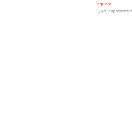
Seguinte
Seguinte
EQAVET: Apresentaç