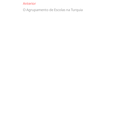
Navegação
Anterior
Anterior
O Agrupamento de Escolas na Turquia
de
artigos