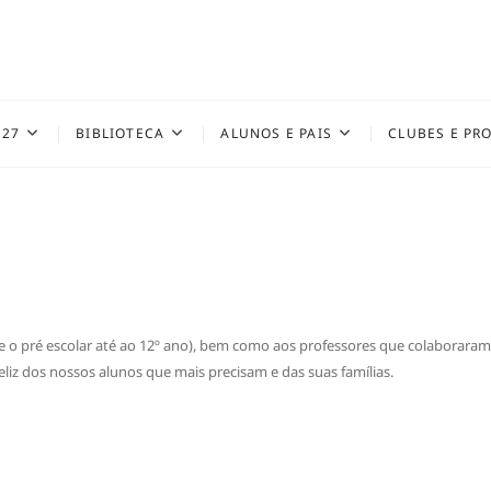
027
BIBLIOTECA
ALUNOS E PAIS
CLUBES E PR
e o pré escolar até ao 12º ano), bem como aos professores que colaboraram
liz dos nossos alunos que mais precisam e das suas famílias.