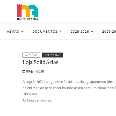
Skip
to
content
AEMAS
AEMAS
DOCUMENTOS
2025-2026
2026-2
NOTÍCIAS
SOLID'ÁRIAS
Loja Solid’Árias
09-Jan-2020
A Loja Solid’Árias agradece às turmas do agrupamento (desd
na entrega de bens contribuindo assim para um Natal mais fe
Obrigada.
As Coordenadoras.