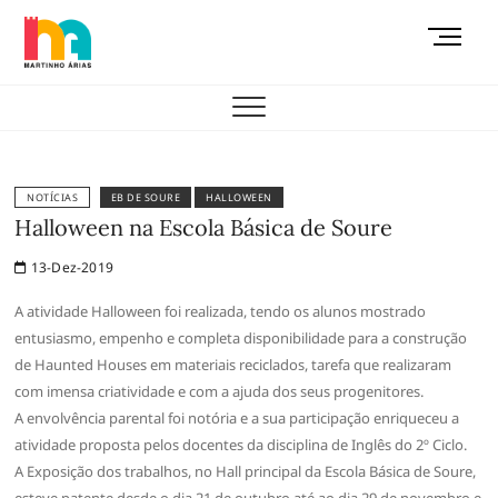
Skip
M
to
e
content
AEMAS
n
u
B
u
t
NOTÍCIAS
EB DE SOURE
HALLOWEEN
t
Halloween na Escola Básica de Soure
o
13-Dez-2019
n
A atividade Halloween foi realizada, tendo os alunos mostrado
entusiasmo, empenho e completa disponibilidade para a construção
de Haunted Houses em materiais reciclados, tarefa que realizaram
com imensa criatividade e com a ajuda dos seus progenitores.
A envolvência parental foi notória e a sua participação enriqueceu a
atividade proposta pelos docentes da disciplina de Inglês do 2º Ciclo.
A Exposição dos trabalhos, no Hall principal da Escola Básica de Soure,
esteve patente desde o dia 21 de outubro até ao dia 29 de novembro e