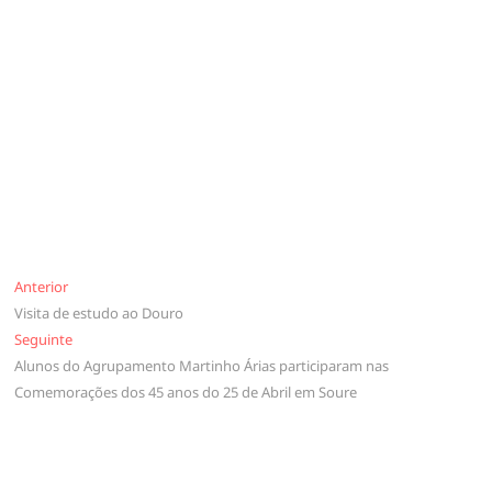
Navegação
Anterior
Anterior
Visita de estudo ao Douro
de
Seguinte
Seguinte
artigos
Alunos do Agrupamento Martinho Árias participaram nas
Comemorações dos 45 anos do 25 de Abril em Soure