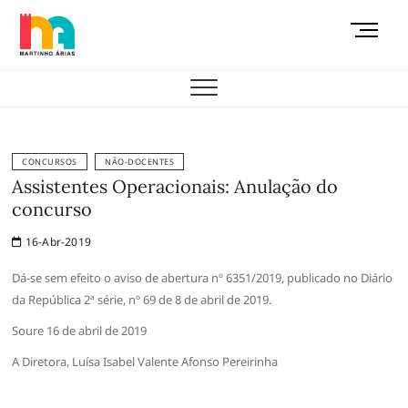
Skip
M
to
e
content
AEMAS
n
u
B
u
t
CONCURSOS
NÃO-DOCENTES
t
Assistentes Operacionais: Anulação do
o
concurso
n
16-Abr-2019
Dá-se sem efeito o aviso de abertura nº 6351/2019, publicado no Diário
da República 2ª série, nº 69 de 8 de abril de 2019.
Soure 16 de abril de 2019
A Diretora, Luísa Isabel Valente Afonso Pereirinha