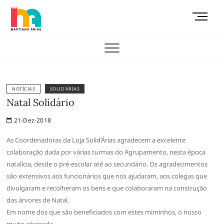
Skip
M
to
e
content
AEMAS
n
u
B
u
t
NOTÍCIAS
SOLID'ÁRIAS
t
Natal Solidário
o
21-Dez-2018
n
As Coordenadoras da Loja Solid’Árias agradecem a excelente
colaboração dada por várias turmas do Agrupamento, nesta época
natalícia, desde o pré-escolar até ao secundário. Os agradecimentos
são extensivos aos funcionários que nos ajudaram, aos colegas que
divulgaram e recolheram os bens e que colaboraram na construção
das árvores de Natal.
Em nome dos que são beneficiados com estes miminhos, o nosso
muito obrigada.