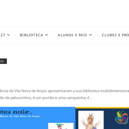
027
BIBLIOTECA
ALUNOS E PAIS
CLUBES E PR
ÇOS
fância de Vila Nova de Anços apresentaram a sua biblioteca multidimensiona
ição de pelourinhos, é um portão e uma campainha; é …