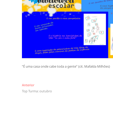
“É uma casa onde cabe toda a gente” (cit. Mafalda Milhões)
Navegação
Anterior
Anterior
Top Turma: outubro
de
artigos