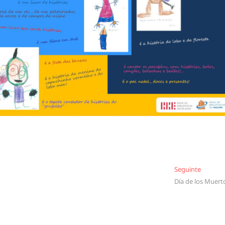
Seguint
Seguinte
Día de los Muert