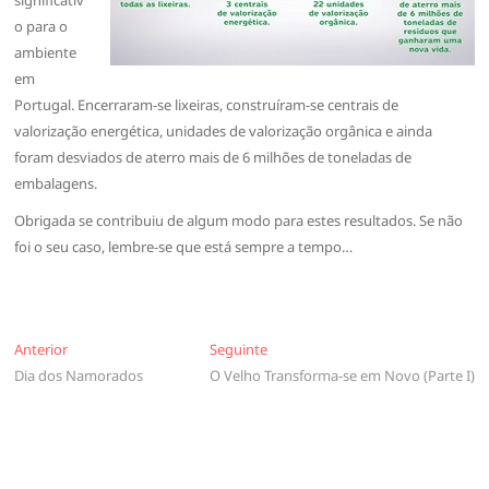
o para o
ambiente
em
Portugal. Encerraram-se lixeiras, construíram-se centrais de
valorização energética, unidades de valorização orgânica e ainda
foram desviados de aterro mais de 6 milhões de toneladas de
embalagens.
Obrigada se contribuiu de algum modo para estes resultados. Se não
foi o seu caso, lembre-se que está sempre a tempo…
Navegação
Anterior
Seguinte
Anterior
Seguinte
Dia dos Namorados
O Velho Transforma-se em Novo (Parte I)
de
artigos