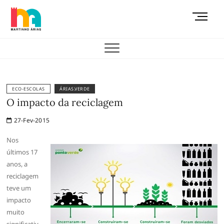
Skip
M
to
e
content
AEMAS
n
u
B
u
t
ECO-ESCOLAS
ÁRIAS.VERDE
t
O impacto da reciclagem
o
27-Fev-2015
n
Nos
últimos 17
anos, a
reciclagem
teve um
impacto
muito
significativ