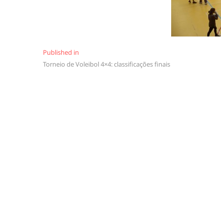
Navegação
Published in
Torneio de Voleibol 4×4: classificações finais
de
artigos