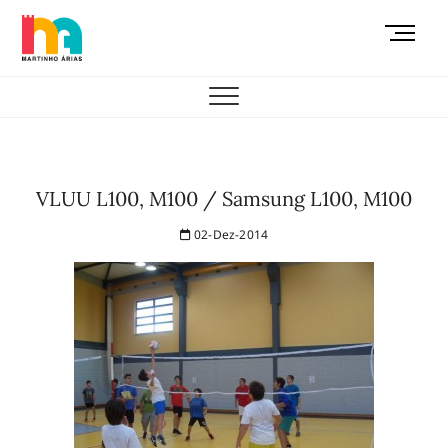
Skip
M
to
e
content
AEMAS
n
u
B
u
t
VLUU L100, M100 / Samsung L100, M100
t
o
02-Dez-2014
n