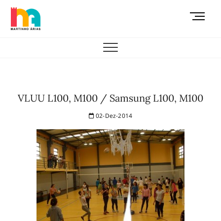
Skip
M
to
e
content
AEMAS
n
u
B
u
t
VLUU L100, M100 / Samsung L100, M100
t
o
02-Dez-2014
n