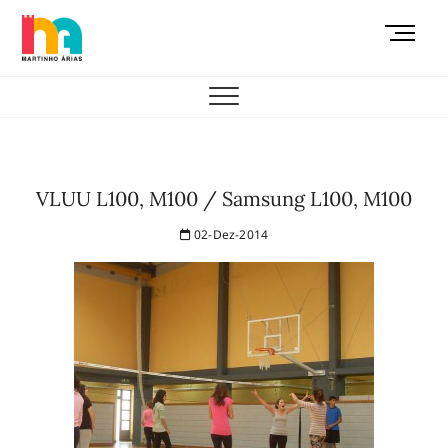
Skip
M
to
e
content
AEMAS
n
u
B
u
t
VLUU L100, M100 / Samsung L100, M100
t
o
02-Dez-2014
n