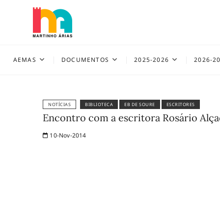
Skip
to
content
AEMAS
AEMAS
DOCUMENTOS
2025-2026
2026-2
NOTÍCIAS
BIBLIOTECA
EB DE SOURE
ESCRITORES
Encontro com a escritora Rosário Alça
10-Nov-2014