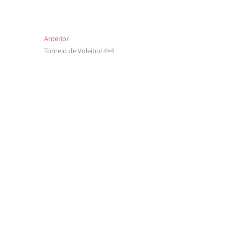
Navegação
Anterior
Anterior
Torneio de Voleibol 4×4
de
artigos