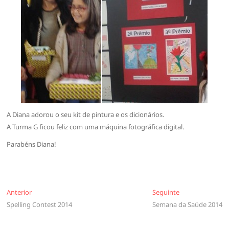
A Diana adorou o seu kit de pintura e os dicionários.
A Turma G ficou feliz com uma máquina fotográfica digital.
Parabéns Diana!
Navegação
Anterior
Seguinte
Anterior
Seguinte
Spelling Contest 2014
Semana da Saúde 2014
de
artigos