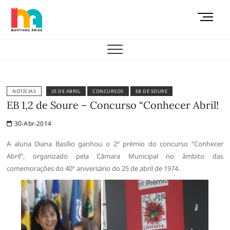
Skip
M
to
e
content
AEMAS
n
u
B
u
t
NOTÍCIAS
25 DE ABRIL
CONCURSOS
EB DE SOURE
t
EB 1,2 de Soure – Concurso “Conhecer Abril!
o
30-Abr-2014
n
A aluna Diana Basílio ganhou o 2º prémio do concurso “Conhecer
Abril”, organizado pela Câmara Municipal no âmbito das
comemorações do 40º aniversário do 25 de abril de 1974.