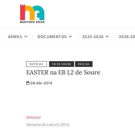
Skip
to
content
AEMAS
AEMAS
DOCUMENTOS
2025-2026
2026-2
NOTÍCIAS
EB DE SOURE
PÁSCOA
EASTER na EB 1,2 de Soure
08-Abr-2014
Navegação
Anterior
Anterior
Semana da Leitura 2014
de