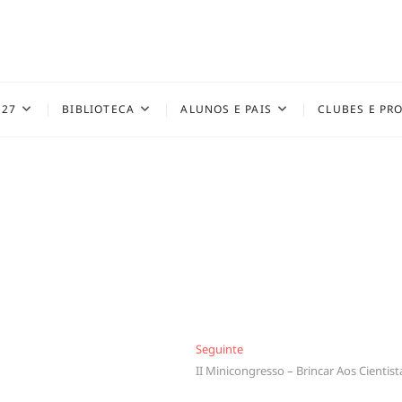
027
BIBLIOTECA
ALUNOS E PAIS
CLUBES E PR
Seguinte
Seguinte
II Minicongresso – Brincar Aos Cientist