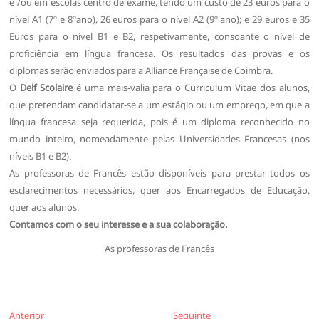
e /ou em escolas centro de exame, tendo um custo de 23 euros para o
nível A1 (7º e 8ºano), 26 euros para o nível A2 (9º ano); e 29 euros e 35
Euros para o nível B1 e B2, respetivamente, consoante o nível de
proficiência em língua francesa. Os resultados das provas e os
diplomas serão enviados para a Alliance Française de Coimbra.
O
Delf Scolaire
é uma mais-valia para o Curriculum Vitae dos alunos,
que pretendam candidatar-se a um estágio ou um emprego, em que a
língua francesa seja requerida, pois é um diploma reconhecido no
mundo inteiro, nomeadamente pelas Universidades Francesas (nos
níveis B1 e B2).
As professoras de Francês estão disponíveis para prestar todos os
esclarecimentos necessários, quer aos Encarregados de Educação,
quer aos alunos.
Contamos com o seu interesse e a sua colaboração.
As professoras de Francês
Navegação
Anterior
Seguinte
Anterior
Seguinte