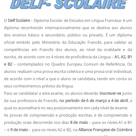
O
Delf Scolaire
– Diploma Escolar de Estudos em Língua Francesa- é um
diploma reconhecido internacionalmente que se destina aos alunos
dos ensinos básico e secundário, público ou privado. É um diploma
oficial emitido pelo Ministério da Educação Francês, para validar as
competências em Francês dos alunos, ao nível da oralidade e da
escrita, de acordo com os 4 níveis de proficiência da Língua –
A1, A2, B1
e B2
– contemplados no Quadro Europeu Comum de Referência. Os
alunos realizam uma prova escrita coletiva e uma prova oral individual,
de acordo com o nível a que o aluno se candidata, tendo em conta os
seus conhecimentos prévios da língua.
Para se candidatar a este exame, os alunos deverão
inscrever-se
junto
da sua professora de Francês,
no período de 6 de março a 4 de abril
, a
qual os aconselhará no seu posicionamento em cada nível de exame.
As provas de compreensão e produção escritas, e de compreensão e
produção orais decorrerão nos dias
8 de maio
– para os níveis A1 e B1
– e
9 de maio
– para os níveis A2 e B2, na
Alliance Française de Coimbra