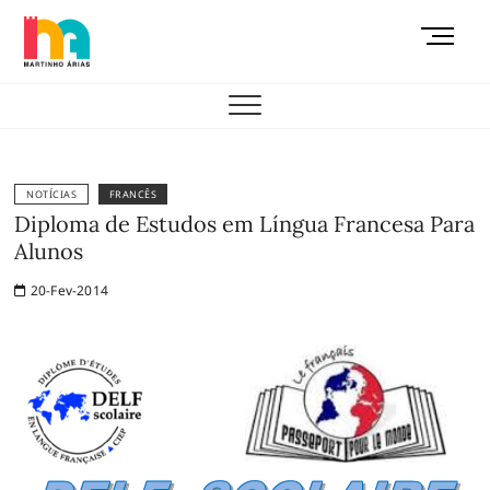
Skip
M
to
e
content
AEMAS
n
u
B
u
t
NOTÍCIAS
FRANCÊS
t
Diploma de Estudos em Língua Francesa Para
o
Alunos
n
20-Fev-2014