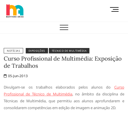
Skip
M
to
e
content
AEMAS
n
u
B
u
t
NOTÍCIAS
EXPOSIÇÕES
TÉCNICO DE MULTIMÉDIA
t
Curso Profissional de Multimédia: Exposição
o
de Trabalhos
n
05-Jun-2013
Divulgam-se os trabalhos elaborados pelos alunos do
Curso
Profissional de Técnico de Multimédia
, no âmbito da disciplina de
Técnicas de Multimédia, que permitiu aos alunos aprofundarem e
consolidarem competências em edição de imagem e animação 2D.