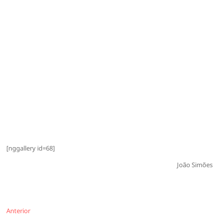
[nggallery id=68]
João Simões
Navegação
Anterior
Anterior