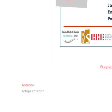
Program
Navegação
Anterior
Anterior
Artigo anterior
de
artigos