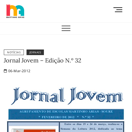
Skip
M
to
e
content
AEMAS
n
u
B
u
t
NOTÍCIAS
JORNAIS
t
Jornal Jovem – Edição N.º 32
o
06-Mar-2012
n