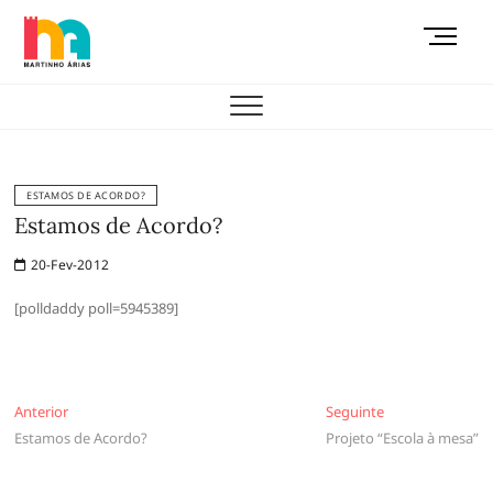
Skip
M
to
e
content
AEMAS
n
u
B
u
t
ESTAMOS DE ACORDO?
t
Estamos de Acordo?
o
20-Fev-2012
n
[polldaddy poll=5945389]
Navegação
Anterior
Seguinte
Anterior
Seguinte
Estamos de Acordo?
Projeto “Escola à mesa”
de
artigos