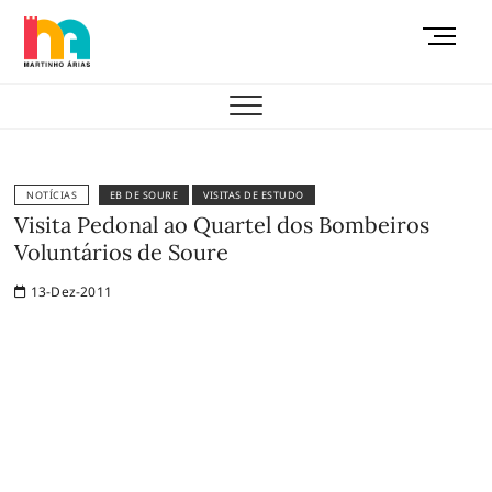
Skip
M
to
e
content
AEMAS
n
u
B
u
t
NOTÍCIAS
EB DE SOURE
VISITAS DE ESTUDO
t
Visita Pedonal ao Quartel dos Bombeiros
o
Voluntários de Soure
n
13-Dez-2011