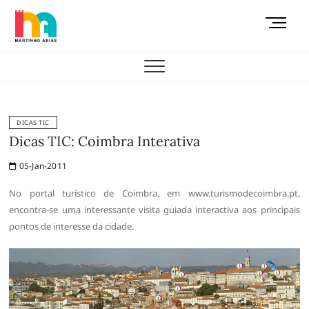
Skip
M
to
e
content
AEMAS
n
u
B
u
t
DICAS TIC
t
Dicas TIC: Coimbra Interativa
o
05-Jan-2011
n
No portal turístico de Coimbra, em www.turismodecoimbra.pt,
encontra-se uma interessante visita guiada interactiva aos principais
pontos de interesse da cidade.