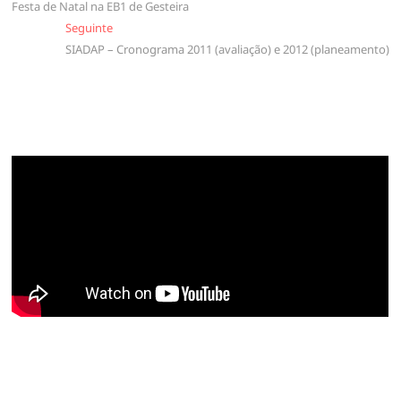
Festa de Natal na EB1 de Gesteira
de
Seguinte
Seguinte
artigos
SIADAP – Cronograma 2011 (avaliação) e 2012 (planeamento)