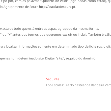
o tipo
pdf
, com as palavras “
Quadros de valor
” (agrupadas como estão), q
e do Agrupamento de Soure
http://escolasdesoure.pt
.
 exacta de tudo que está entre as aspas, agrupado da mesma forma.
-” ou “+” antes dos termos que queremos excluir ou incluir. Também é váli
.
ara localizar informações somente em determinado tipo de ficheiros, digita
penas num determinado site. Digitar “site:”, seguido do domínio.
Seguinte
Seguinte
Eco-Escolas: Dia do hastear da Bandeira Ver