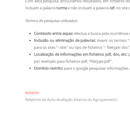
Com esta pesquisa, procuramos resultados, em ficheiros d
incluam a palavra
turma
e não incluam a palavra
cef
, no sit
Termos de pesquisa utilizados:
Conteúdo entre aspas:
efectua a busca pela ocorrência
Inclusão ou eliminação de palavras:
inserir os termos “
para os sites “- site:” ou tipo de ficheiros “- filetype: doc”
Localização de informações em ficheiros pdf, doc, etc:
p
por exemplo para ficheiros pdf, “filetype:pdf”.
Domínio restrito:
para o google pesquisar informações a
Navegação
Anterior
Anterior
Relatório de Auto-Avaliação Interna do Agrupamento
de
artigos