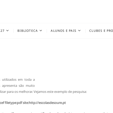
027
BIBLIOTECA
ALUNOS E PAIS
CLUBES E PR
 utilizados em toda a
s apresenta são muito
izar para os melhorar. Vejamos este exemplo de pesquisa:
ef filetype:pdf site:http://escolasdesoure.pt