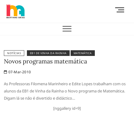
Skip
M
to
e
content
AEMAS
n
u
B
u
t
NOTÍCIAS
EB1 DE VINHA DA RAINHA
MATEMÁTICA
t
Novos programas matemática
o
07-Mar-2010
n
As Professoras Filomena Marinheiro e Edite Lopes trabalham com os
alunos da EB1 de Vinha da Rainha o Novo programa de Matemática.
Digam lá se não é divertido e didáctico…
[nggallery id=9]