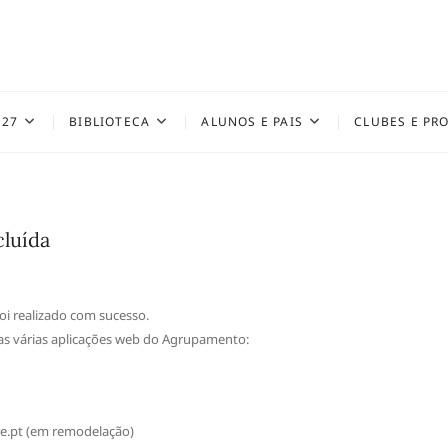
027
BIBLIOTECA
ALUNOS E PAIS
CLUBES E PR
luída
i realizado com sucesso.
 as várias aplicações web do Agrupamento:
e.pt (em remodelação)