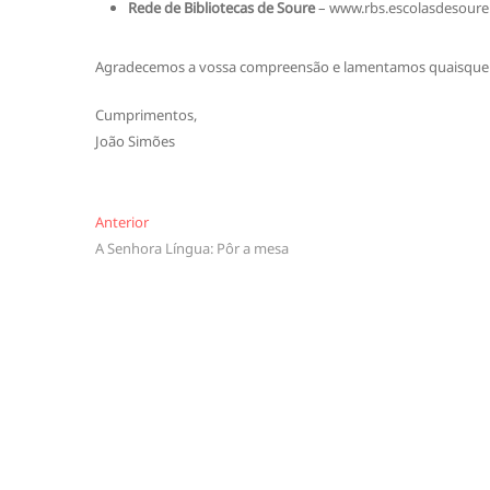
Rede de Bibliotecas de Soure
– www.rbs.escolasdesoure
Agradecemos a vossa compreensão e lamentamos quaisquer 
Cumprimentos,
João Simões
Navegação
Anterior
Anterior
A Senhora Língua: Pôr a mesa
de
artigos