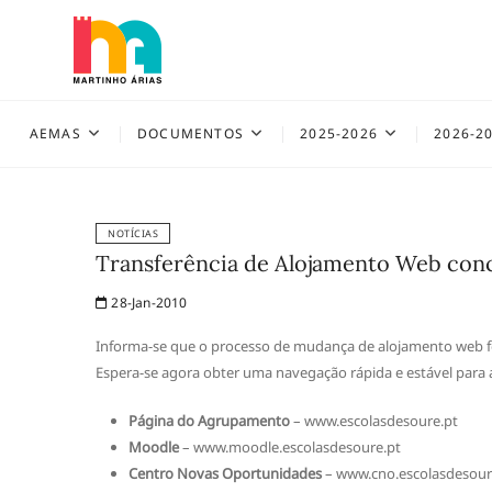
Skip
to
content
AEMAS
AEMAS
DOCUMENTOS
2025-2026
2026-2
NOTÍCIAS
Transferência de Alojamento Web conc
28-Jan-2010
Informa-se que o processo de mudança de alojamento web fo
Espera-se agora obter uma navegação rápida e estável para
Página do Agrupamento
– www.escolasdesoure.pt
Moodle
– www.moodle.escolasdesoure.pt
Centro Novas Oportunidades
– www.cno.escolasdesour