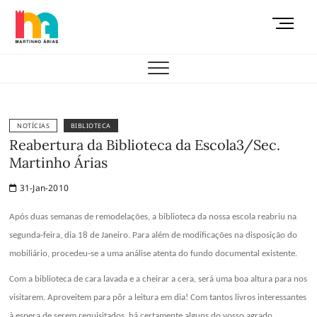
Skip
M
to
e
content
AEMAS
n
u
B
u
t
NOTÍCIAS
BIBLIOTECA
t
Reabertura da Biblioteca da Escola3/Sec.
o
Martinho Árias
n
31-Jan-2010
Após duas semanas de remodelações, a biblioteca da nossa escola reabriu na
segunda-feira, dia 18 de Janeiro. Para além de modificações na disposição do
mobiliário, procedeu-se a uma análise atenta do fundo documental existente.
Com a biblioteca de cara lavada e a cheirar a cera, será uma boa altura para nos
visitarem. Aproveitem para pôr a leitura em dia! Com tantos livros interessantes
à espera de serem requisitados, há certamente alguns do vosso agrado …