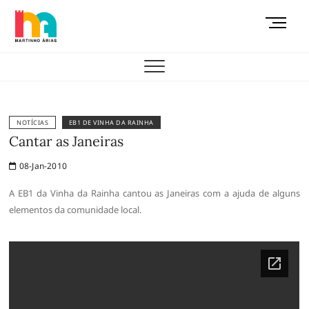
Skip
M
to
e
content
AEMAS
n
u
B
u
t
NOTÍCIAS
EB1 DE VINHA DA RAINHA
t
Cantar as Janeiras
o
08-Jan-2010
n
A EB1 da Vinha da Rainha cantou as Janeiras com a ajuda de alguns
elementos da comunidade local.