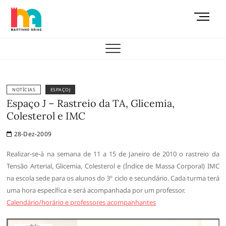
Skip
M
to
e
content
AEMAS
n
u
B
u
t
NOTÍCIAS
ESPAÇOJ
t
Espaço J – Rastreio da TA, Glicemia,
o
Colesterol e IMC
n
28-Dez-2009
Realizar-se-à na semana de 11 a 15 de Janeiro de 2010 o rastreio da
Tensão Arterial, Glicemia, Colesterol e (Índice de Massa Corporal) IMC
na escola sede para os alunos do 3º ciclo e secundário. Cada turma terá
uma hora específica e será acompanhada por um professor.
Calendário/horário e professores acompanhantes