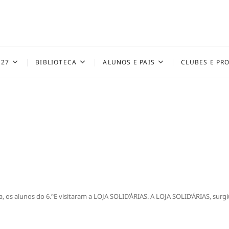
027
BIBLIOTECA
ALUNOS E PAIS
CLUBES E PR
 os alunos do 6.ºE visitaram a LOJA SOLID’ÁRIAS. A LOJA SOLID’ÁRIAS, surgi