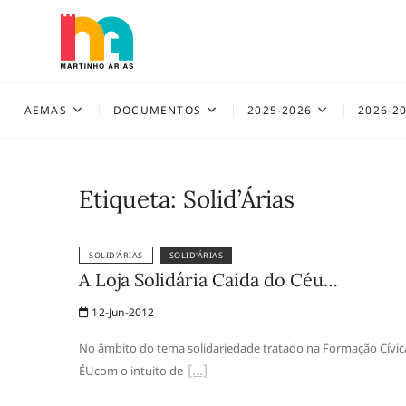
Skip
to
content
AEMAS
AEMAS
DOCUMENTOS
2025-2026
2026-2
Etiqueta:
Solid’Árias
SOLID'ÁRIAS
SOLID'ÁRIAS
A Loja Solidária Caída do Céu…
12-Jun-2012
No âmbito do tema solidariedade tratado na Formação Cívica,
ÉUcom o intuito de