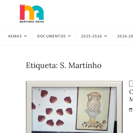
Skip
to
content
AEMAS
AEMAS
DOCUMENTOS
2025-2026
2026-2
Etiqueta:
S. Martinho
C
M