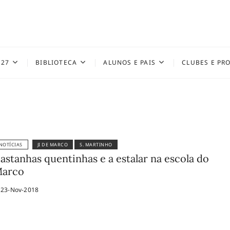
027
BIBLIOTECA
ALUNOS E PAIS
CLUBES E PR
NOTÍCIAS
JI DE MARCO
S. MARTINHO
astanhas quentinhas e a estalar na escola do
arco
23-Nov-2018