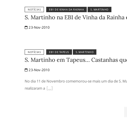
NOTÍCIAS
EB1 DE VINHA DA RAINHA
S. MARTINHO
S. Martinho na EB1 de Vinha da Rainha 
23-Nov-2010
NOTÍCIAS
EB1 DE TAPEUS
S. MARTINHO
S. Martinho em Tapeus… Castanhas qu
23-Nov-2010
No dia 11 de Novembro comemorou-se mais um dia de S. Marti
realizaram a
Paginação
dos