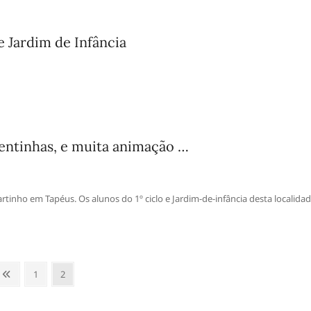
e Jardim de Infância
entinhas, e muita animação …
nho em Tapéus. Os alunos do 1º ciclo e Jardim-de-infância desta localida
Anterior
Page
Page
1
2