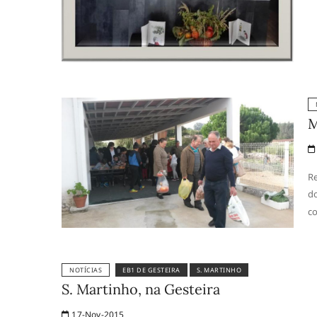
M
Re
do
c
NOTÍCIAS
EB1 DE GESTEIRA
S. MARTINHO
S. Martinho, na Gesteira
17-Nov-2015