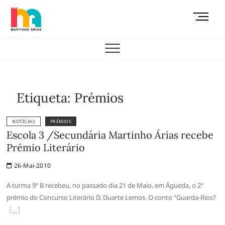
Skip
M
to
e
content
AEMAS
n
u
B
u
t
Etiqueta:
Prémios
t
o
NOTÍCIAS
PRÉMIOS
n
Escola 3 /Secundária Martinho Árias recebe
Prémio Literário
26-Mai-2010
A turma 9º B recebeu, no passado dia 21 de Maio, em Águeda, o 2º
prémio do Concurso Literário D. Duarte Lemos. O conto “Guarda-Rios?