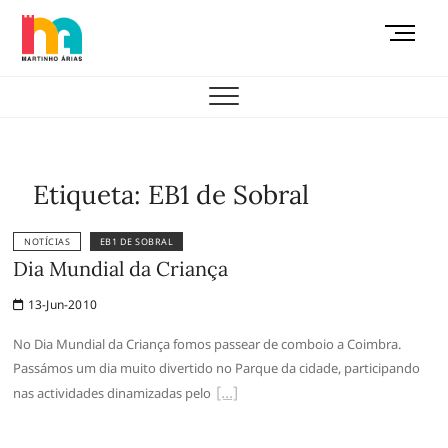
Skip
M
to
e
content
AEMAS
n
u
B
u
t
Etiqueta:
EB1 de Sobral
t
o
NOTÍCIAS
EB1 DE SOBRAL
n
Dia Mundial da Criança
13-Jun-2010
No Dia Mundial da Criança fomos passear de comboio a Coimbra.
Passámos um dia muito divertido no Parque da cidade, participando
nas actividades dinamizadas pelo