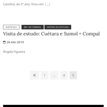
Carolina, do 2º ano, ficou em
NOTÍCIAS
EB1 DE SOBRAL
VISITAS DE ESTUDO
Visita de estudo: Cuétara e Sumol + Compal
26-Abr-2010
Ângela Figueira
Paginação
Anterior
Page
Page
Page
1
…
4
5
dos
conteúdos