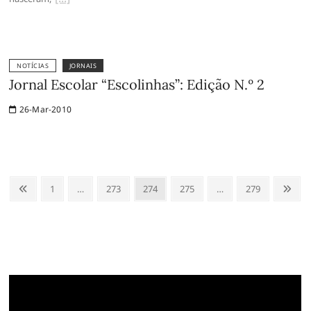
NOTÍCIAS
JORNAIS
Jornal Escolar “Escolinhas”: Edição N.º 2
26-Mar-2010
Paginação
Anterior
Page
Page
Page
Page
Page
Pró
1
…
273
274
275
…
279
dos
conteúdos