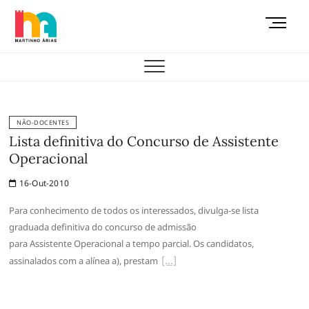
Skip
M
to
e
content
AEMAS
n
u
B
u
t
NÃO-DOCENTES
t
Lista definitiva do Concurso de Assistente
o
Operacional
n
16-Out-2010
Para conhecimento de todos os interessados, divulga-se lista
graduada definitiva do concurso de admissão
para Assistente Operacional a tempo parcial. Os candidatos,
assinalados com a alínea a), prestam