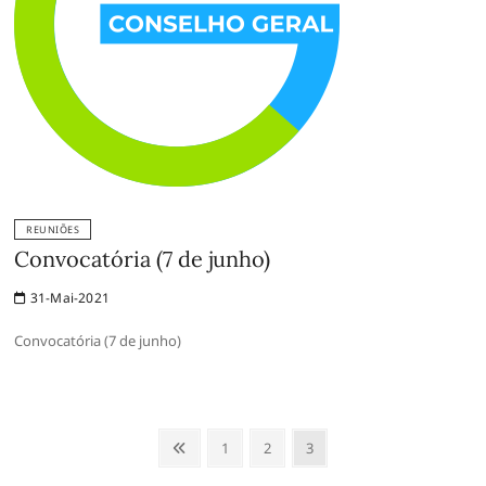
REUNIÕES
Convocatória (7 de junho)
31-Mai-2021
Convocatória (7 de junho)
Paginação
Anterior
Page
Page
Page
1
2
3
dos