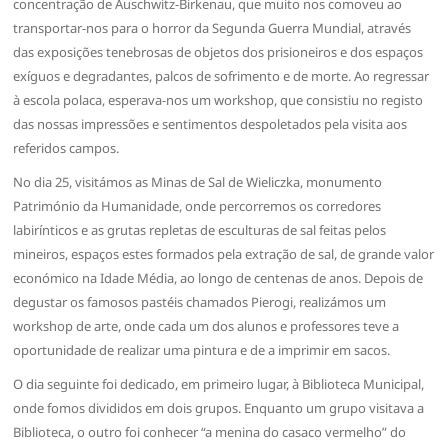
concentração de Auschwitz-Birkenau, que muito nos comoveu ao
transportar-nos para o horror da Segunda Guerra Mundial, através
das exposições tenebrosas de objetos dos prisioneiros e dos espaços
exíguos e degradantes, palcos de sofrimento e de morte. Ao regressar
à escola polaca, esperava-nos um workshop, que consistiu no registo
das nossas impressões e sentimentos despoletados pela visita aos
referidos campos.
No dia 25, visitámos as Minas de Sal de Wieliczka, monumento
Património da Humanidade, onde percorremos os corredores
labirínticos e as grutas repletas de esculturas de sal feitas pelos
mineiros, espaços estes formados pela extração de sal, de grande valor
económico na Idade Média, ao longo de centenas de anos. Depois de
degustar os famosos pastéis chamados Pierogi, realizámos um
workshop de arte, onde cada um dos alunos e professores teve a
oportunidade de realizar uma pintura e de a imprimir em sacos.
O dia seguinte foi dedicado, em primeiro lugar, à Biblioteca Municipal,
onde fomos divididos em dois grupos. Enquanto um grupo visitava a
Biblioteca, o outro foi conhecer “a menina do casaco vermelho” do