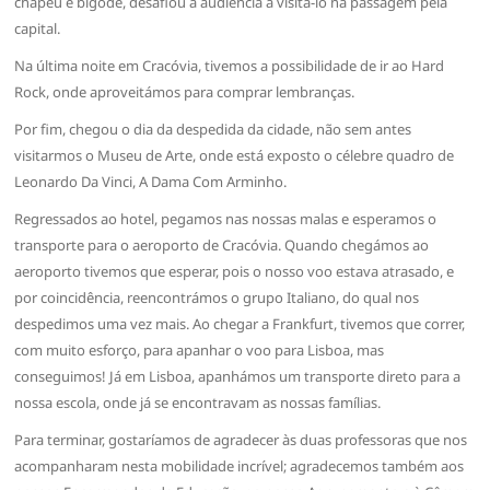
chapéu e bigode, desafiou a audiência a visitá-lo na passagem pela
capital.
Na última noite em Cracóvia, tivemos a possibilidade de ir ao Hard
Rock, onde aproveitámos para comprar lembranças.
Por fim, chegou o dia da despedida da cidade, não sem antes
visitarmos o Museu de Arte, onde está exposto o célebre quadro de
Leonardo Da Vinci, A Dama Com Arminho.
Regressados ao hotel, pegamos nas nossas malas e esperamos o
transporte para o aeroporto de Cracóvia. Quando chegámos ao
aeroporto tivemos que esperar, pois o nosso voo estava atrasado, e
por coincidência, reencontrámos o grupo Italiano, do qual nos
despedimos uma vez mais. Ao chegar a Frankfurt, tivemos que correr,
com muito esforço, para apanhar o voo para Lisboa, mas
conseguimos! Já em Lisboa, apanhámos um transporte direto para a
nossa escola, onde já se encontravam as nossas famílias.
Para terminar, gostaríamos de agradecer às duas professoras que nos
acompanharam nesta mobilidade incrível; agradecemos também aos