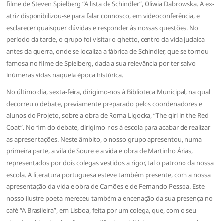
filme de Steven Spielberg “A lista de Schindler“, Oliwia Dabrowska. A ex-
atriz disponibilizou-se para falar connosco, em videoconferência, e
esclarecer quaisquer dúvidas e responder às nossas questões. No
período da tarde, o grupo foi visitar o ghetto, centro da vida judaica
antes da guerra, onde se localiza a fábrica de Schindler, que se tornou
famosa no filme de Spielberg, dada a sua relevância por ter salvo
inúmeras vidas naquela época histórica.
No último dia, sexta-feira, dirigimo-nos à Biblioteca Municipal, na qual
decorreu o debate, previamente preparado pelos coordenadores e
alunos do Projeto, sobre a obra de Roma Ligocka, “The girl in the Red
Coat“. No fim do debate, dirigimo-nos à escola para acabar de realizar
as apresentações. Neste âmbito, o nosso grupo apresentou, numa
primeira parte, a vila de Soure e a vida e obra de Martinho Árias,
representados por dois colegas vestidos a rigor, tal o patrono da nossa
escola. A literatura portuguesa esteve também presente, com a nossa
apresentação da vida e obra de Camões e de Fernando Pessoa. Este
nosso ilustre poeta mereceu também a encenação da sua presença no
café “A Brasileira”, em Lisboa, feita por um colega, que, com o seu