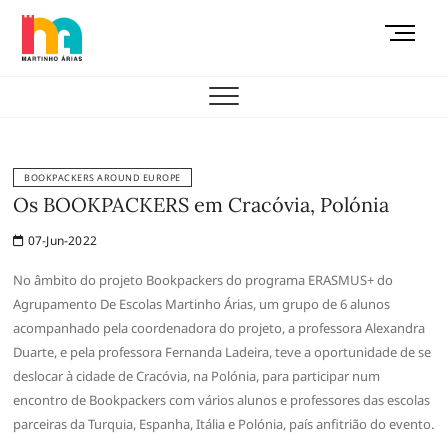
Skip
M
to
e
content
AEMAS
n
u
B
u
t
BOOKPACKERS AROUND EUROPE
t
Os BOOKPACKERS em Cracóvia, Polónia
o
07-Jun-2022
n
No âmbito do projeto Bookpackers do programa ERASMUS+ do
Agrupamento De Escolas Martinho Árias, um grupo de 6 alunos
acompanhado pela coordenadora do projeto, a professora Alexandra
Duarte, e pela professora Fernanda Ladeira, teve a oportunidade de se
deslocar à cidade de Cracóvia, na Polónia, para participar num
encontro de Bookpackers com vários alunos e professores das escolas
parceiras da Turquia, Espanha, Itália e Polónia, país anfitrião do evento.