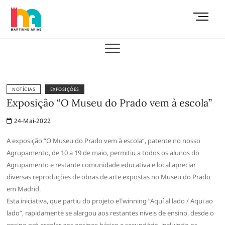
Skip
M
to
e
content
AEMAS
n
u
B
u
t
NOTÍCIAS
EXPOSIÇÕES
t
Exposição “O Museu do Prado vem à escola”
o
24-Mai-2022
n
A exposição “O Museu do Prado vem à escola”, patente no nosso
Agrupamento, de 10 a 19 de maio, permitiu a todos os alunos do
Agrupamento e restante comunidade educativa e local apreciar
diversas reproduções de obras de arte expostas no Museu do Prado
em Madrid.
Esta iniciativa, que partiu do projeto eTwinning “Aquí al lado / Aqui ao
lado”, rapidamente se alargou aos restantes níveis de ensino, desde o
ensino pré-escolar aos ensinos básico e secundário, incluindo os