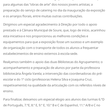
para algumas das “obras de arte” dos nossos jovens artistas; a
preparação do serviço de catering no dia da inauguração da exposição
e os arranjos florais, entre muitas outras contribuições.
Dirigimos um especial agradecimento à Direção por todo o apoio
prestado e à Câmara Municipal de Soure, que, logo de início, acarinhou
esta iniciativa e nos proporcionou as melhores condições e
equipamentos para que a exposição fosse um sucesso e um exemplo
de organização com o transporte de todos os alunos a frequentar
estabelecimentos de ensino externos à escola-sede.
Realçamos também o apoio das duas Bibliotecas do Agrupamento; o
acompanhamento e preparação de alunos por parte da professora
bibliotecária Ângela Varela; a intervenção das coordenadoras do pré-
escolar e do 1º ciclo (professoras Helena Silva e Joaquina Cruz,
respetivamente) na qualidade da articulação com os referidos níveis de
ensino.
Para finalizar, deixamos um especial elogio aos alunos das turmas 6.ºD
de Português, 7.ºE, 8.º E, 9.º E, 10.º B e C de Espanhol, 11.º A/B e C no