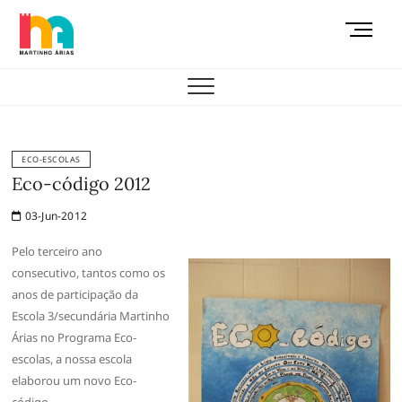
Skip
M
to
e
content
AEMAS
n
u
B
u
t
ECO-ESCOLAS
t
Eco-código 2012
o
03-Jun-2012
n
Pelo terceiro ano
consecutivo, tantos como os
anos de participação da
Escola 3/secundária Martinho
Árias no Programa Eco-
escolas, a nossa escola
elaborou um novo Eco-
código.