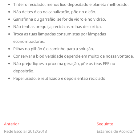
Tinteiro reciclado, menos lixo depositado e planeta melhorado.
Não deites óleo na canalização, põe no oleão.
Garrafinha ou garrafão, se for de vidro é no vidrão.
Não tenhas preguiça, recicla as rolhas de cortiça.
Troca as tuas lâmpadas consumistas por lâmpadas
economizadoras.
Pilhas no pilhão é o caminho para a solução.
Conservar a biodiversidade depende em muito da nossa vontade.
Não prejudiques a próxima geração, põe os teus EEE no
depositrão.
Papel usado, é reutilizado e depois então reciclado.
Navegação
Anterior
Seguinte
Anterior
Seguinte
Rede Escolar 2012/2013
Estamos de Acordo?
de